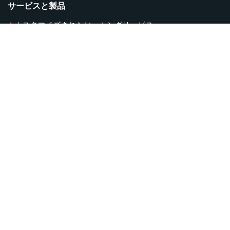
サービスと製品
カスタマイズされたソーシングサービス
/
業界誌
電子書籍
台湾業界の最新情報
グローバルトレードショー
Global Pass
My CENS.com
登録
アカウント管理
ログイン
お問い合わせカート