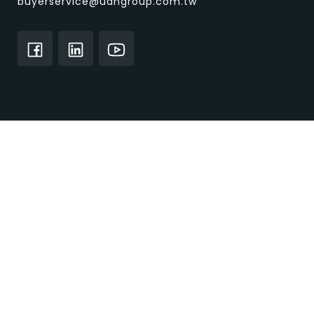
buyerservice@udngroup.com.tw
О CENS.com
Главная страница
О нас
Деловые партнеры
Услуги и продукты
Индивидуальные поисковые услуги
/
Торговые журналы
электронные книги